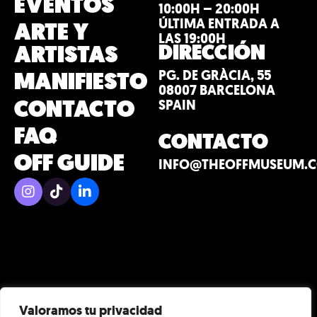
EVENTOS
10:00H – 20:00H
ÚLTIMA ENTRADA A
ARTE Y
LAS 19:00H
DIRECCIÓN
ARTISTAS
PG. DE GRÀCIA, 55
MANIFIESTO
08007 BARCELONA
CONTACTO
SPAIN
FAQ
CONTACTO
OFF GUIDE
INFO@THEOFFMUSEUM.
Valoramos tu privacidad