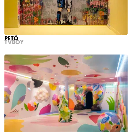
PETÓ
TVBOY