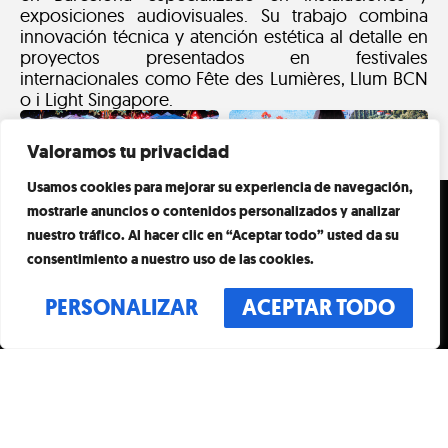
exposiciones audiovisuales. Su trabajo combina
innovación técnica y atención estética al detalle en
proyectos presentados en festivales
internacionales como Fête des Lumières, Llum BCN
o i Light Singapore.
Valoramos tu privacidad
Usamos cookies para mejorar su experiencia de navegación,
HORARIO
VISITA
mostrarle anuncios o contenidos personalizados y analizar
nuestro tráfico. Al hacer clic en “Aceptar todo” usted da su
TODOS LOS DÍAS
EVENTOS
10:00H – 20:00H
consentimiento a nuestro uso de las cookies.
ÚLTIMA ENTRADA A
ARTE Y
LAS 19:00H
PERSONALIZAR
ACEPTAR TODO
DIRECCIÓN
ARTISTAS
PG. DE GRÀCIA, 55
MANIFIESTO
08007 BARCELONA
CONTACTO
SPAIN
FAQ