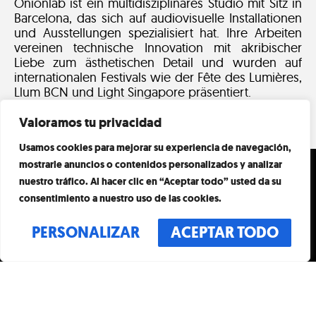
Onionlab ist ein multidisziplinäres Studio mit Sitz in
Barcelona, das sich auf audiovisuelle Installationen
und Ausstellungen spezialisiert hat. Ihre Arbeiten
vereinen technische Innovation mit akribischer
Liebe zum ästhetischen Detail und wurden auf
internationalen Festivals wie der Fête des Lumières,
Llum BCN und Light Singapore präsentiert.
Valoramos tu privacidad
Usamos cookies para mejorar su experiencia de navegación,
ZEITPLAN
mostrarle anuncios o contenidos personalizados y analizar
BESUCHEN
nuestro tráfico. Al hacer clic en “Aceptar todo” usted da su
TÄGLICH
VERANSTALTUNGEN
consentimiento a nuestro uso de las cookies.
10:00 – 20:00 UHR
LETZTER EINLASS UM
KUNST UND
PERSONALIZAR
ACEPTAR TODO
19:00 UHR
ADRESSE
KÜNSTLER
S. DE GRÀCIA, 55
MANIFEST
08007 BARCELONA
KONTAKT
SPANIEN