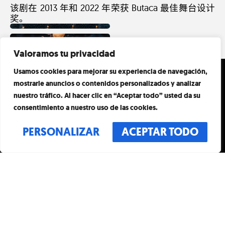
该剧在 2013 年和 2022 年荣获 Butaca 最佳舞台设计
奖。
Valoramos tu privacidad
日程
Usamos cookies para mejorar su experiencia de navegación,
访问
mostrarle anuncios o contenidos personalizados y analizar
每天
活动
nuestro tráfico. Al hacer clic en “Aceptar todo” usted da su
上午 10:00 至晚上 8:00
consentimiento a nuestro uso de las cookies.
最后入场时间为 19:00
艺术与艺术家
地址
PERSONALIZAR
ACEPTAR TODO
显现
德格拉西亚页，55
08007 巴塞罗那
接触
西班牙
常问问题
接触
偏离指南
INFO@THEOFFMUSEUM.