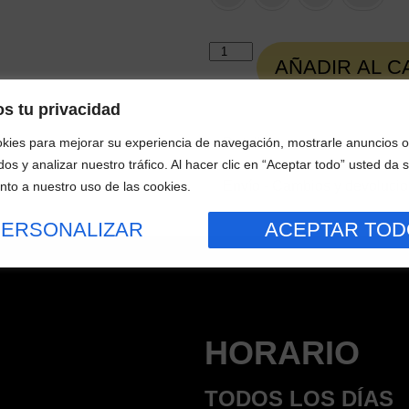
AÑADIR AL C
s tu privacidad
ies para mejorar su experiencia de navegación, mostrarle anuncios o
Detalles
os y analizar nuestro tráfico. Al hacer clic en “Aceptar todo” usted da 
Envío - Cambios y devoluci
nto a nuestro uso de las cookies.
PERSONALIZAR
ACEPTAR TOD
HORARIO
TODOS LOS DÍAS