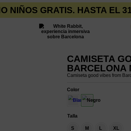
O NIÑOS GRATIS. HASTA EL 3
CAMISETA G
BARCELONA 
Camiseta good vibes from Barc
Color
Talla
S
M
L
XL