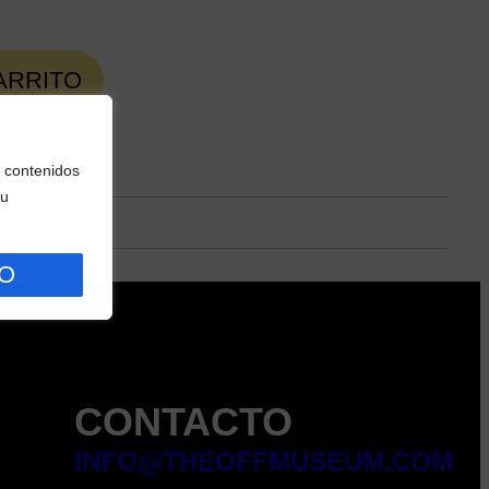
ARRITO
 contenidos
su
ones
O
CONTACTO
INFO@THEOFFMUSEUM.COM