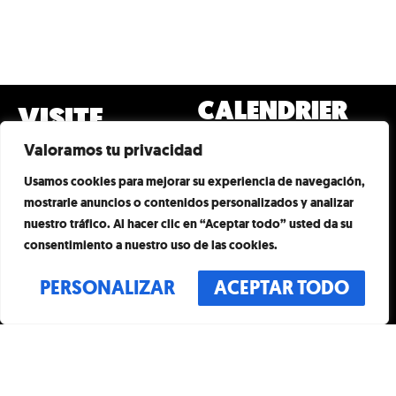
CALENDRIER
VISITE
TOUS LES JOURS
ÉVÉNEMENTS
Valoramos tu privacidad
10H00 – 20H00
DERNIÈRE ENTRÉE À
ART ET
Usamos cookies para mejorar su experiencia de navegación,
19H00
mostrarle anuncios o contenidos personalizados y analizar
ADRESSE
ARTISTES
nuestro tráfico. Al hacer clic en “Aceptar todo” usted da su
P. DE GRÀCIA, 55.
MANIFESTE
consentimiento a nuestro uso de las cookies.
08007 BARCELONE
CONTACT
ESPAGNE
PERSONALIZAR
ACEPTAR TODO
FAQ
CONTACT
HORS GUIDE
INFO@THEOFFMUSEUM.