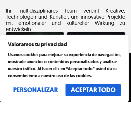
Ihr multidisziplinäres Team vereint Kreative,
Technologen und Künstler, um innovative Projekte
mit emotionaler und kultureller Wirkung zu
entwickeln.
Valoramos tu privacidad
Usamos cookies para mejorar su experiencia de navegación,
ZEITPLAN
BESUCHEN
mostrarle anuncios o contenidos personalizados y analizar
nuestro tráfico. Al hacer clic en “Aceptar todo” usted da su
TÄGLICH
VERANSTALTUNGEN
10:00 – 20:00 UHR
consentimiento a nuestro uso de las cookies.
LETZTER EINLASS UM
KUNST UND
19:00 UHR
PERSONALIZAR
ACEPTAR TODO
ADRESSE
KÜNSTLER
S. DE GRÀCIA, 55
MANIFEST
08007 BARCELONA
KONTAKT
SPANIEN
FAQ