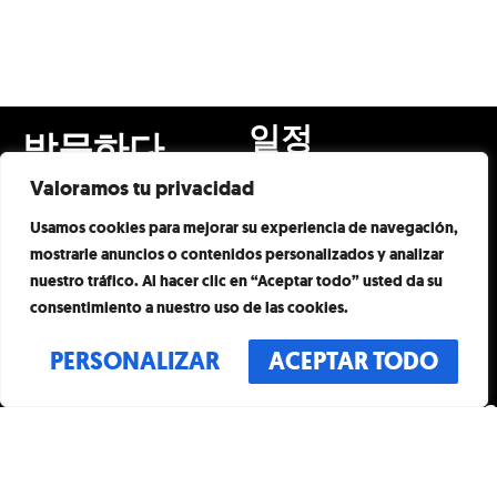
일정
방문하다
매일
이벤트
Valoramos tu privacidad
오전 10시 – 오후 8시
마지막 입장 시간 19:00H
예술과 예술가
Usamos cookies para mejorar su experiencia de navegación,
주소
mostrarle anuncios o contenidos personalizados y analizar
명백한
PG. 드 그라시아, 55
nuestro tráfico. Al hacer clic en “Aceptar todo” usted da su
08007 바르셀로나
연락하다
consentimiento a nuestro uso de las cookies.
스페인
FAQ
PERSONALIZAR
ACEPTAR TODO
연락하다
오프 가이드
INFO@THEOFFMUSEUM.