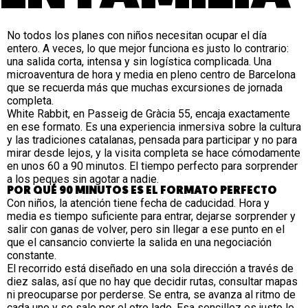
No todos los planes con niños necesitan ocupar el día
entero. A veces, lo que mejor funciona es justo lo contrario:
una salida corta, intensa y sin logística complicada. Una
microaventura de hora y media en pleno centro de Barcelona
que se recuerda más que muchas excursiones de jornada
completa.
White Rabbit, en Passeig de Gràcia 55, encaja exactamente
en ese formato. Es una experiencia inmersiva sobre la cultura
y las tradiciones catalanas, pensada para participar y no para
mirar desde lejos, y la visita completa se hace cómodamente
en unos 60 a 90 minutos. El tiempo perfecto para sorprender
a los peques sin agotar a nadie.
POR QUÉ 90 MINUTOS ES EL FORMATO PERFECTO
Con niños, la atención tiene fecha de caducidad. Hora y
media es tiempo suficiente para entrar, dejarse sorprender y
salir con ganas de volver, pero sin llegar a ese punto en el
que el cansancio convierte la salida en una negociación
constante.
El recorrido está diseñado en una sola dirección a través de
diez salas, así que no hay que decidir rutas, consultar mapas
ni preocuparse por perderse. Se entra, se avanza al ritmo de
cada uno y se sale por el otro lado. Esa sencillez es justo lo