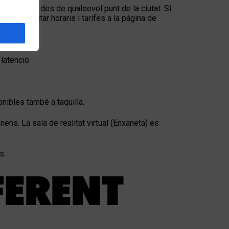
 molt fàcil des de qualsevol punt de la ciutat. Si
ots consultar horaris i tarifes a la pàgina de
latenció.
nibles també a taquilla.
ens. La sala de realitat virtual (Enxaneta) es
s.
FERENT