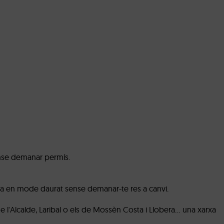
sense demanar permís.
osa en mode daurat sense demanar-te res a canvi.
 de l'Alcalde, Laribal o els de Mossèn Costa i Llobera… una xarxa