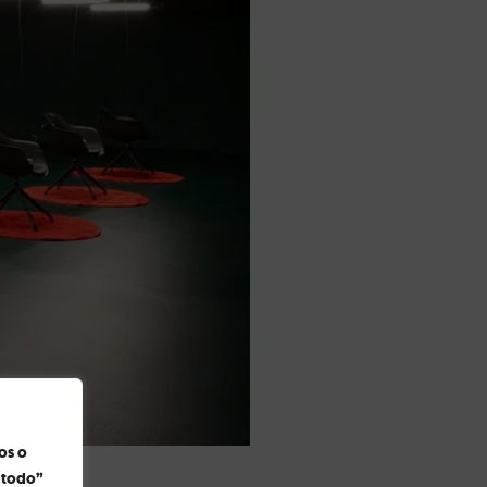
os o
r todo”