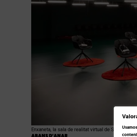
Valor
Usamos 
Enxaneta, la sala de realitat virtual de Seeds XR 
conteni
ABANS D'ANAR