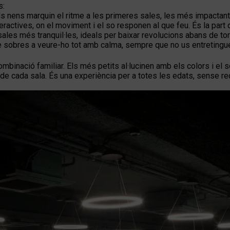
s:
s nens marquin el ritme a les primeres sales, les més impactants 
eractives, on el moviment i el so responen al que feu. És la part
ales més tranquil·les, ideals per baixar revolucions abans de torn
de sobres a veure-ho tot amb calma, sempre que no us entretingu
binació familiar. Els més petits al·lucinen amb els colors i el s
l de cada sala. És una experiència per a totes les edats, sense r