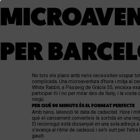
MICROAVEN
PER BARCEL
No tots els plans amb nens necessiten ocupar tot e
complicada. Una microaventura d'hora i mitja al 
White Rabbit, a Passeig de Gràcia 55, encaixa exa
participar-hi i no per mirar des de lluny, i la v
ningú.
PER QUÈ 90 MINUTS ÉS EL FORMAT PERFECTE
Amb nens, latenció té data de caducitat. Hora i mi
què el cansament converteix la sortida en una neg
El recorregut està dissenyat en una sola adreça a 
s'avança al ritme de cadascú i se'n surt per l'al
gaudi.