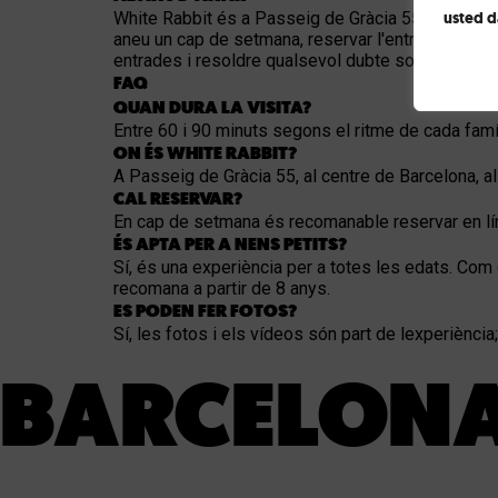
White Rabbit és a Passeig de Gràcia 55, a un pas de
usted d
aneu un cap de setmana, reservar l'entrada en línia
entrades
i resoldre qualsevol dubte sobre edats o
FAQ
QUAN DURA LA VISITA?
Entre 60 i 90 minuts segons el ritme de cada famíl
ON ÉS WHITE RABBIT?
A Passeig de Gràcia 55, al centre de Barcelona, a
CAL RESERVAR?
En cap de setmana és recomanable reservar en líni
ÉS APTA PER A NENS PETITS?
Sí, és una experiència per a totes les edats. Com 
recomana a partir de 8 anys.
ES PODEN FER FOTOS?
Sí, les fotos i els vídeos són part de lexperiènc
BARCELONA 