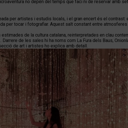
 microaventura no depèn del temps que faci ni de reservar amb s
ada per artistes i estudis locals, i el gran encert és el contrast
da per tocar i fotografiar. Aquest salt constant entre atmosferes 
stimades de la cultura catalana, reinterpretades en clau contempo
. Darrere de les sales hi ha noms com La Fura dels Baus, Onionla
a secció de
art i artistes
ho explica amb detall.