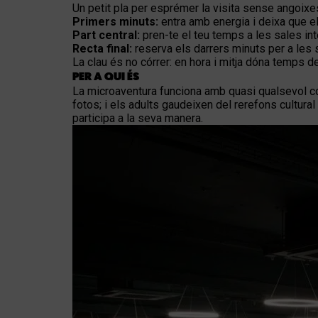
Un petit pla per esprémer la visita sense angoixe
Primers minuts:
entra amb energia i deixa que el
Part central:
pren-te el teu temps a les sales int
Recta final:
reserva els darrers minuts per a les s
La clau és no córrer: en hora i mitja dóna temps 
PER A QUI ÉS
La microaventura funciona amb quasi qualsevol com
fotos; i els adults gaudeixen del rerefons cultura
participa a la seva manera.