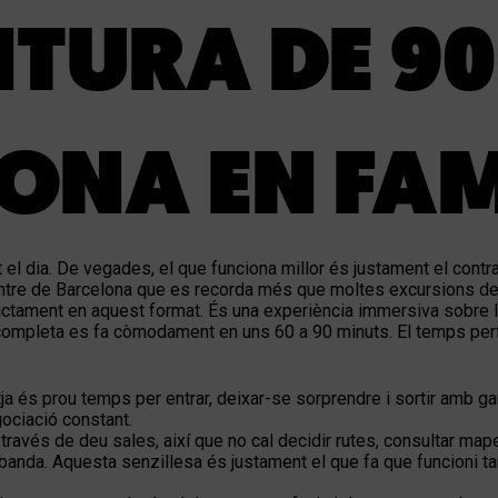
TURA DE 90
ONA EN FAM
l dia. De vegades, el que funciona millor és justament el contrari
centre de Barcelona que es recorda més que moltes excursions de
ctament en aquest format. És una experiència immersiva sobre la 
isita completa es fa còmodament en uns 60 a 90 minuts. El temps p
tja és prou temps per entrar, deixar-se sorprendre i sortir amb g
ociació constant.
través de deu sales, així que no cal decidir rutes, consultar mape
tra banda. Aquesta senzillesa és justament el que fa que funcioni