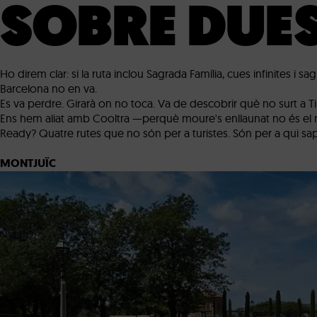
SOBRE DUES
Ho direm clar: si la ruta inclou Sagrada Família, cues infinites i 
Barcelona no en va.
Es va perdre. Girarà on no toca. Va de descobrir què no surt a T
Ens hem aliat amb Cooltra —perquè moure's enllaunat no és el no
Ready? Quatre rutes que no són per a turistes. Són per a qui sap
MONTJUÏC