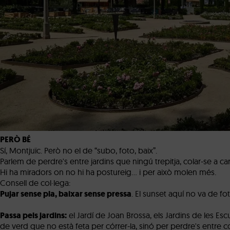
PERÒ BÉ
Sí, Montjuïc. Però no el de “subo, foto, baix”.
Parlem de perdre's entre jardins que ningú trepitja, colar-se a 
Hi ha miradors on no hi ha postureig… i per això molen més.
Consell de col·lega:
Pujar sense pla, baixar sense pressa
. El sunset aquí no va de 
Passa pels jardins:
el Jardí de Joan Brossa, els Jardins de les Esc
de verd que no està feta per córrer-la, sinó per perdre's entre 