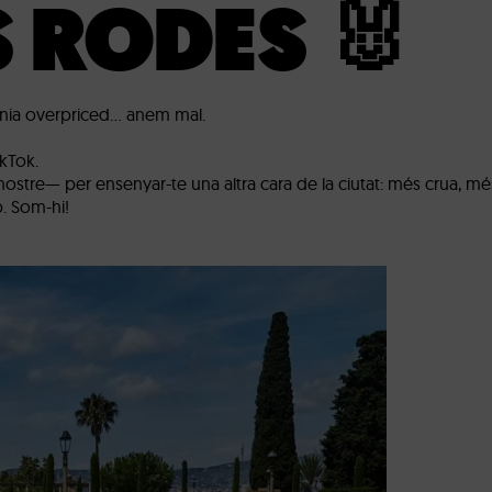
 RODES 🐰
sagnia overpriced… anem mal.
ikTok.
stre— per ensenyar-te una altra cara de la ciutat: més crua, més
. Som-hi!