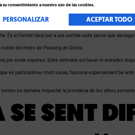
l metro de Passeig de Gràcia (línies 2, 3 i 4), així que arribar és
a su consentimiento a nuestro uso de las cookies.
 evita la cua de taquilla; entre setmana hi sol haver més marge. P
 accessibilitat al
FAQ oficial
.
PERSONALIZAR
ACEPTAR TODO
ia. És el format ideal per a una sortida curta sense que decaigui 
l costat del metro de Passeig de Gràcia.
a per evitar esperes. Entre setmana sol haver-hi entrades dispo
que és participativa i molt visual, funciona especialment bé amb n
ia; només es demana respectar la privadesa de les altres persone
SE SENT DI