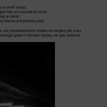
a nivell visual.
 que més es recorda en sortir.
ar al carrer.
eu massa a la primera sala.
o; els preadolescents troben mil angles per a les
ecorregut guiat ni normes rígides, en què cadascú