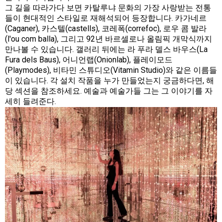
그 길을 따라가다 보면 카탈루냐 문화의 가장 사랑받는 전통
들이 현대적인 스타일로 재해석되어 등장합니다. 카가네르
(Caganer), 카스텔(castells), 코레폭(correfoc), 로우 콤 발라
(l'ou com balla), 그리고 92년 바르셀로나 올림픽 개막식까지
만나볼 수 있습니다. 갤러리 뒤에는 라 푸라 델스 바우스(La
Fura dels Baus), 어니언랩(Onionlab), 플레이모드
(Playmodes), 비타민 스튜디오(Vitamin Studio)와 같은 이름들
이 있습니다. 각 설치 작품을 누가 만들었는지 궁금하다면, 해
당 섹션을 참조하세요.
예술과 예술가들
그는 그 이야기를 자
세히 들려준다.