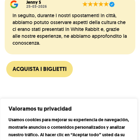
Jenny S
★
★
★
★
★
25-03-2026
In seguito, durante i nostri spostamenti in città,
abbiamo potuto osservare aspetti della cultura che
ci erano stati presentati in White Rabbit e, grazie
alle nostre esperienze, ne abbiamo approfondito la
conoscenza.
ACQUISTA I BIGLIETTI
POSIZIONE
Valoramos tu privacidad
Ci troviamo in Paseo de Gracia 55, nel cuore di
Usamos cookies para mejorar su experiencia de navegación,
Barcellona, dove inizia la tua prossima grande
mostrarle anuncios o contenidos personalizados y analizar
avventura.
nuestro tráfico. Al hacer clic en “Aceptar todo” usted da su