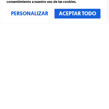
consentimiento a nuestro uso de las cookies.
Barcellona si vive al meglio al White Rabbit:
divertimento, cultura e molto altro.
PERSONALIZAR
ACEPTAR TODO
COME ARRIVARCI