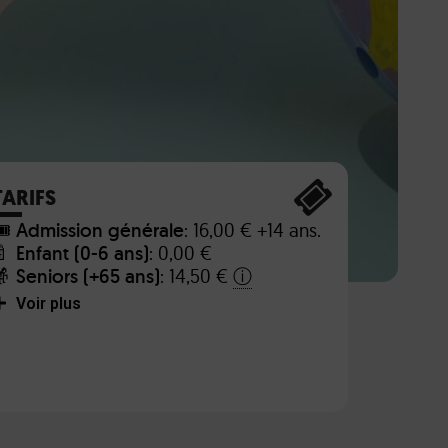
TARIFS
️
Admission générale
: 16,00 € +14 ans.
🍼
Enfant (0-6 ans)
: 0,00 €
👵
Seniors (+65 ans)
: 14,50 €
ⓘ
Voir plus