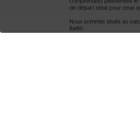
comprendrez pleinement le
de départ idéal pour ceux qu
Nous sommes situés au cœur 
Batlló.
Profitez d'un art immersif, i
comme jamais auparavant. Dé
inattendu
!