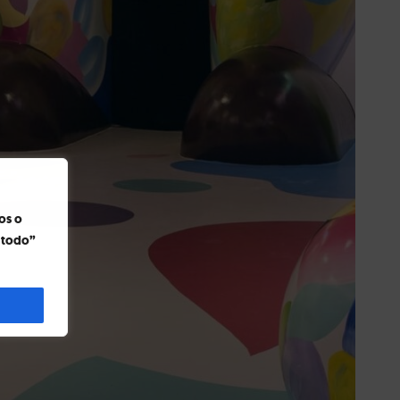
os o
r todo”