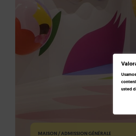
Valor
Usamos 
conteni
usted d
MAISON
/ ADMISSION GÉNÉRALE