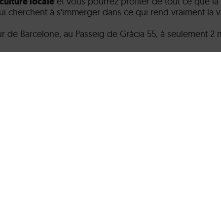
culture locale
et vous pourrez profiter de tout ce que la vil
i cherchent à s'immerger dans ce qui rend vraiment la vi
de Barcelone, au Passeig de Gràcia 55, à seulement 2 m
nteragissez avec des installations ludiques et
découvrez la
couvrez un côté de la ville qui vous surprendra et laiss
À PROPOS DE L'EXPÉRIENCE