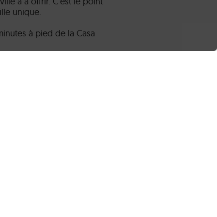
le a à offrir. C'est le point
lle unique.
inutes à pied de la Casa
 culture barcelonaise
ez-vous emporter par la