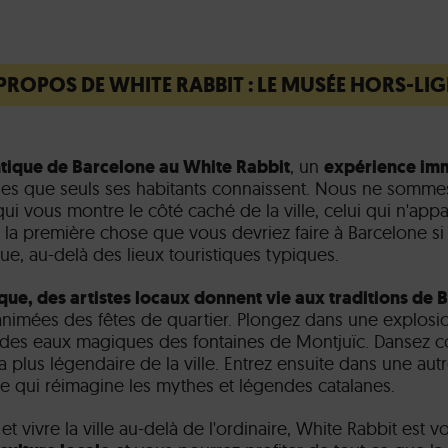
PROPOS DE WHITE RABBIT : LE MUSÉE HORS-LI
ntique de Barcelone au White Rabbit
, un
expérience im
ales que seuls ses habitants connaissent. Nous ne somm
i vous montre le côté caché de la ville, celui qui n'appa
est la première chose que vous devriez faire à Barcelone 
e, au-delà des lieux touristiques typiques.
ique, des artistes locaux donnent vie aux traditions de 
animées des fêtes de quartier. Plongez dans une explosio
des eaux magiques des fontaines de Montjuïc. Dansez c
a plus légendaire de la ville. Entrez ensuite dans une au
lle qui réimagine les mythes et légendes catalanes.
 et vivre la ville au-delà de l'ordinaire, White Rabbit est v