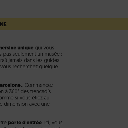
GNE
mersive unique
qui vous
es pas seulement un musée ;
raît jamais dans les guides
si vous recherchez quelque
Barcelone.
. Commencez
n à 360° des trencadís
omme si vous étiez au
tre dimension avec une
otre
porte d'entrée
. Ici, vous