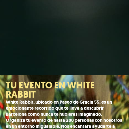
TU EVENTO EN WHITE
RABBIT
White Rabbit, ubicado en Paseo de Gracia 55, es un
emocionante recorrido que te lleva a descubrir
Barcelona como nunca te hubieras imaginado.
Organiza tu evento de hasta 200 personas con nosotros
en un entorno inigualable. Nos encantará ayudarte a