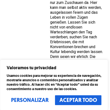
nur zum Zuschauen da. Hier
kann man selbst aktiv werden,
ausgelassen feiern und das
Leben in vollen Zügen
genießen. Lassen Sie sich
nicht von endlosen
Warteschlangen den Tag
verderben; suchen Sie nach
Erlebnissen, die mit
Konventionen brechen und
Kultur lebendig werden lassen.
Denn seien wir ehrlich: Die
schönste Erinnerung Ihrer
Kinder wird nicht das Chanel-
Valoramos tu privacidad
Schaufenster sein, sondern der
Usamos cookies para mejorar su experiencia de navegación,
Moment, in dem sie spürten,
mostrarle anuncios o contenidos personalizados y analizar
dass Barcelona ein Spielplatz
nuestro tráfico. Al hacer clic en “Aceptar todo” usted da su
nur für sie war.
consentimiento a nuestro uso de las cookies.
PERSONALIZAR
ACEPTAR TODO