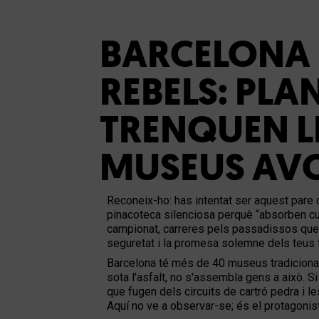
BARCELONA P
REBELS: PLA
TRENQUEN LE
MUSEUS AVO
Reconeix-ho: has intentat ser aquest pare 
pinacoteca silenciosa perquè “absorben cult
campionat, carreres pels passadissos que 
seguretat i la promesa solemne dels teus fil
Barcelona té més de 40 museus tradicionals o
sota l'asfalt, no s'assembla gens a això. 
que fugen dels circuits de cartró pedra i le
Aquí no ve a observar-se; és el protagonista