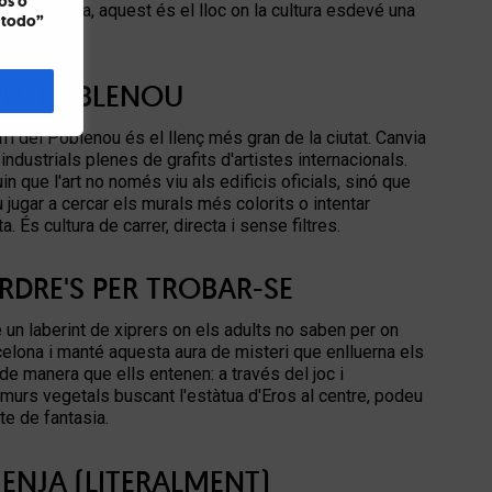
os o
boca oberta, aquest és el lloc on la cultura esdevé una
r todo”
PEL POBLENOU
arri del Poblenou és el llenç més gran de la ciutat. Canvia
dustrials plenes de grafits d'artistes internacionals.
n que l'art no només viu als edificis oficials, sinó que
jugar a cercar els murals més colorits o intentar
. És cultura de carrer, directa i sense filtres.
ERDRE'S PER TROBAR-SE
un laberint de xiprers on els adults no saben per on
celona i manté aquesta aura de misteri que enlluerna els
ò de manera que ells entenen: a través del joc i
s murs vegetals buscant l'estàtua d'Eros al centre, podeu
te de fantasia.
MENJA (LITERALMENT)