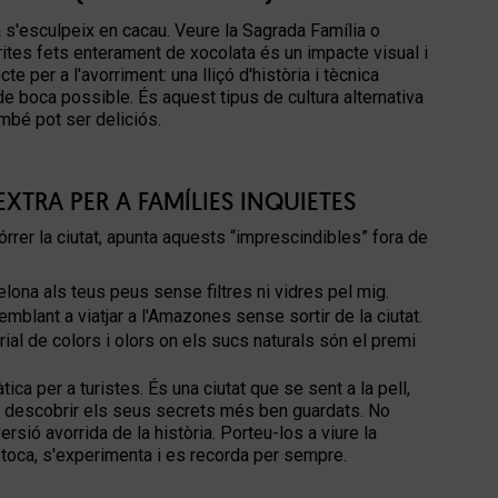
a s'esculpeix en cacau. Veure la Sagrada Família o
ites fets enterament de xocolata és un impacte visual i
cte per a l'avorriment: una lliçó d'història i tècnica
 de boca possible. És aquest tipus de
cultura alternativa
bé pot ser deliciós.
XTRA PER A FAMÍLIES INQUIETES
rrer la ciutat, apunta aquests “imprescindibles” fora de
lona als teus peus sense filtres ni vidres pel mig.
mblant a viatjar a l'Amazones sense sortir de la ciutat.
ial de colors i olors on els sucs naturals són el premi
ca per a turistes. És una ciutat que se sent a la pell,
a a descobrir els seus secrets més ben guardats. No
ersió avorrida de la història. Porteu-los a viure la
s toca, s'experimenta i es recorda per sempre.