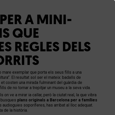
ER A MINI-
NS QUE
S REGLES DELS
RRITS
o mare exemplar que porta els seus fills a una
ura”. El resultat sol ser el mateix: badalls de
et costen una mirada fulminant del guàrdia de
ls de no tornar a trepitjar un museu a la seva vida.
n ve a mirar ia callar, però la ciutat real, la que vibra
Si busques
plans originals a Barcelona per a famílies
s audioguies soporíferes, has arribat al lloc adequat.
 de la història.