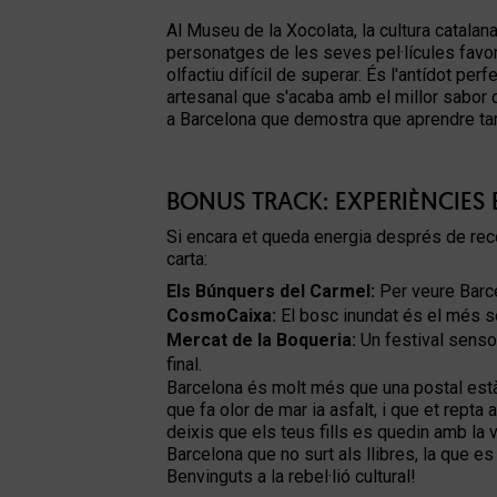
Al Museu de la Xocolata, la cultura catalan
personatges de les seves pel·lícules favor
olfactiu difícil de superar. És l'antídot perfe
artesanal que s'acaba amb el millor sabor
a Barcelona
que demostra que aprendre tam
BONUS TRACK: EXPERIÈNCIES E
Si encara et queda energia després de recó
carta:
Els Búnquers del Carmel:
Per veure Barce
CosmoCaixa:
El bosc inundat és el més se
Mercat de la Boqueria:
Un festival sensor
final.
Barcelona és molt més que una postal estàti
que fa olor de mar ia asfalt, i que et rept
deixis que els teus fills es quedin amb la v
Barcelona que no surt als llibres, la que e
Benvinguts a la rebel·lió cultural!