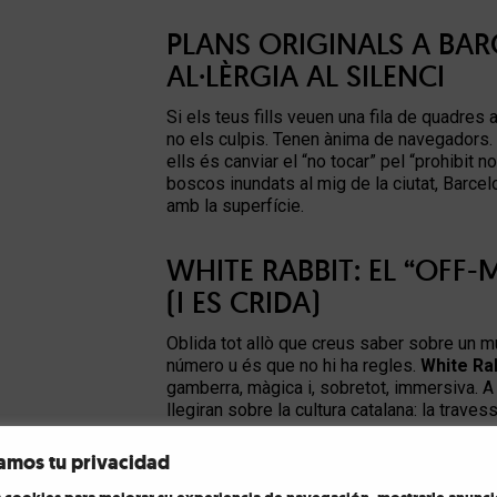
PLANS ORIGINALS A BAR
AL·LÈRGIA AL SILENCI
Si els teus fills veuen una fila de quadres 
no els culpis. Tenen ànima de navegadors. P
ells és canviar el “no tocar” pel “prohibit 
boscos inundats al mig de la ciutat, Barce
amb la superfície.
WHITE RABBIT: EL “OFF
(I ES CRIDA)
Oblida tot allò que creus saber sobre un m
número u és que no hi ha regles.
White Ra
gamberra, màgica i, sobretot, immersiva. A 
llegiran sobre la cultura catalana: la traves
Aquí els mini-rebels poden saltar, tocar i a
amos tu privacidad
tradicions en una cosa salvatgement visual.
convertir-se en una cosa que t'envolta, t'es