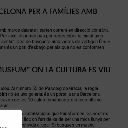
CELONA PER A FAMÍLIES AMB
amb marcs daurats i surten corrent en direcció contrària,
er això, el primer pas per redescobrir la ciutat amb
no sentir”. Des de búnquers amb vistes de vertigen fins a
lona és un pati d'esbarjo per als que no es conformen
-MUSEUM” ON LA CULTURA ES VIU
useu. Al número 55 de Passeig de Gràcia, la regla
bbit
no és una galeria; és un portal a una Barcelona
través de les 10 sales temàtiques, els teus fills no
saran.
l·lucinar amb instal·lacions que transformen les nostres
 És aquest lloc on l'art deixa de ser una mica llunyà per
quitxa i et convida a jugar. Si busques un
museu